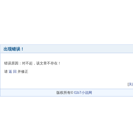
出现错误！
错误原因：对不起，该文章不存在！
请
返 回
并修正
[
关
版权所有©
t1b7小说网