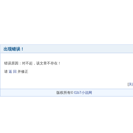
出现错误！
错误原因：对不起，该文章不存在！
请
返 回
并修正
[
关
版权所有©
t1b7小说网